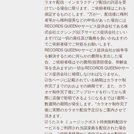
ラオケ配信・インタラクティブ配信の許諾を受
けている場合に限ります。ご依頼者様はこれを
保証するものとします。*万が一、配信後に権利
者等から権利侵害などの申告があった場合には
RECORDS QUEENやサービス提供会社である株
式会社エクシング(以下サービス提供会社といい
ます)では一切の責任及び義務を負いかねますの
でご依頼者様でご対処をお願いします。
RECORDS QUEENやサービス提供会社が紛争等
を解決するために何らかの費用を支出した場
合、ご依頼者様はその費用(損害賠償金、和解金
等を含みます)の一切をRECORDS QUEENやサー
ビス提供会社に補償しなければなりません。
☑当ページに記載されている納期はカラオケ制
作完了までのおおよその納期です。また、カラ
オケ制作完了後にアップロードを行ってから実
際に店舗で歌唱できるようになるまでは1週間～
数週間の期間が発生します。*カラオケ制作完了
後に実際のカラオケ配信予定日をご案内させて
頂きます。
☑うたスキ ミュージックポスト特例無料配信サ
ービスをご利用され当該楽曲を配信された場合
には、ご依頼者様側から途中でカラオケ配信の