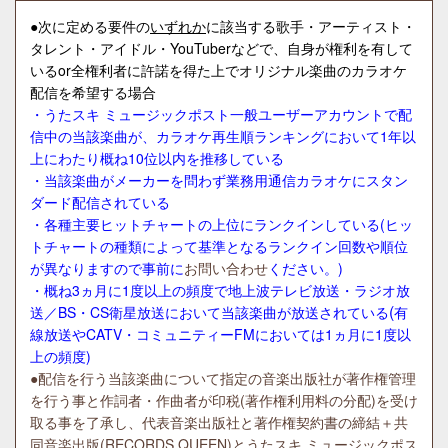
●次に定める要件の
いずれか
に該当する歌手・アーティスト・
タレント・アイドル・YouTuberなどで、自身が権利を有して
いるor全権利者に許諾を得た上でオリジナル楽曲のカラオケ
配信を希望する場合
・うたスキ ミュージックポスト一般ユーザーアカウントで配
信中の当該楽曲が、カラオケ再生順ランキングにおいて1年以
上にわたり概ね10位以内を推移している
・当該楽曲がメーカーを問わず業務用通信カラオケにスタン
ダード配信されている
・各種主要ヒットチャートの上位にランクインしている(ヒッ
トチャートの種類によって基準となるランクイン回数や順位
が異なりますので事前に
お問い合わせ
ください。)
・概ね3ヵ月に1度以上の頻度で地上波テレビ放送・ラジオ放
(
送／BS・CS衛星放送において当該楽曲が放送されている
有
線放送やCATV・コミュニティーFMにおいては1ヵ月に1度以
上の頻度)
●配信を行う当該楽曲について指定の音楽出版社が著作権管理
を行う事と作詞者・作曲者が印税(著作権利用料の分配)を受け
取る事を了承し、代表音楽出版社と著作権契約書の締結＋共
同音楽出版(RECORDS QUEEN)とうたスキ ミュージックポス