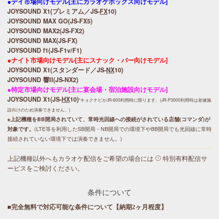
●デイ市場向けモデル[主にカラオケボックス向けモデル]
JOYSOUND X1(プレミアム／JS-
FX
10)
JOYSOUND MAX GO(JS-FX5)
JOYSOUND MAX2(JS-FX2)
JOYSOUND MAX(JS-FX)
JOYSOUND f1(JS-F1v/F1)
●ナイト市場向けモデル[主にスナック・バー向けモデル]
JOYSOUND X1(スタンダード／JS-
NX
10)
JOYSOUND 響II(JS-NX2)
●特定市場向けモデル[主に宴会場・宿泊施設向けモデル]
JOYSOUND X1(JS-
HX
10)
*キョクナビがJR-600利用時に限ります。(JR-P3000利用時は老健施
設向けのため演奏できません。)
※上記機種をBB開局されていて、常時光回線への接続がされている店舗(コマンダ)が
対象です。
(LTE等を利用したSB開局・NB開局での環境下やBB開局でも光回線に常時
接続されていない環境下では演奏できません。)
上記機種以外へもカラオケ配信をご希望の場合には
特別有料配信サ
ービス
をご検討ください。
条件について
■完全無料で対応可能な条件について【納期2ヶ月程度】