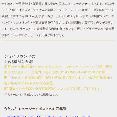
せて頂き、全国発売盤・販路限定盤の中から協議の上リリースさせて頂きます。※CDリ
リースの際にはマスタリング済みの音源データ・アーティスト写真データを無償でご提
供頂けます様にお願いいたします。万が一、RECORDS QUEEN側で音源制作やレコーデ
ィング・マスタリング・写真撮影等を行う場合には別途費用をご負担頂く必要が御座い
ます。※CDリリースと共に音楽配信も自動付随されます。既にアグリゲータ等で音楽配
信されている楽曲はリリースする事が出来ません。
ジョイサウンドの
上位8機種に配信
定番のデイ市場向けモデルはもちろん、スナック・バー・パブ等で導入
されているナイト市場向けモデルのJOYSOUND X1やJOYSOUND 響II、
更にホテル・旅館等の宿泊施設や宴会場で導入されている特定市場向け
モデルのJOYSOUND X1にも対応。
BB開局された幅広いJOYSOUNDのコマンダでお楽しみ頂けます。
他サービスとの比較はこちらをご確認ください。
うたスキ ミュージックポストの対応機種