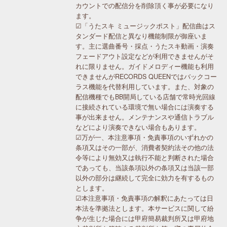
カウントでの配信分を削除頂く事が必要になり
ます。
☑「うたスキ ミュージックポスト」配信曲はス
タンダード配信と異なり機能制限が御座いま
す。主に選曲番号・採点・うたスキ動画・演奏
フェードアウト設定などが利用できませんがそ
れに限りません。ガイドメロディー機能も利用
できませんがRECORDS QUEENではバックコー
ラス機能を代替利用しています。また、対象の
配信機種でもBB開局している店舗で常時光回線
に接続されている環境で無い場合には演奏する
事が出来ません。メンテナンスや通信トラブル
などにより演奏できない場合もあります。
☑万が一、本注意事項・免責事項のいずれかの
条項又はその一部が、消費者契約法その他の法
令等により無効又は執行不能と判断された場合
であっても、当該条項以外の条項又は当該一部
以外の部分は継続して完全に効力を有するもの
とします。
☑本注意事項・免責事項の解釈にあたっては日
本法を準拠法とします。本サービスに関して紛
争が生じた場合には甲府簡易裁判所又は甲府地