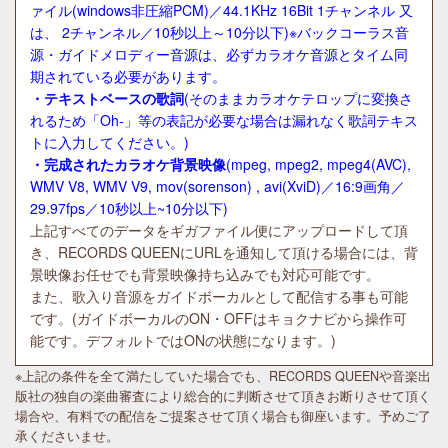
ァイル(windows非圧縮PCM)／44.1KHz 16Bit 1チャンネル 又
は、 2チャンネル／10秒以上～10分以下)※バックコーラス音
源・ガイドメロディー音源は、必ずカラオケ音源とタイム同
期されている必要があります。
・テキストベースの歌詞
(そのままカラオケテロップに変換さ
れるため「Oh-」等の表記が必要な場合は漏れなく歌詞テキス
トに入力してください。)
・完成されたカラオケ背景映像
(mpeg, mpeg2, mpeg4(AVC),
WMV V8, WMV V9, mov(sorenson) , avi(XviD)／16:9画角／
29.97fps／10秒以上~10分以下)
上記すべてのデータをギガファイル便にアップロードして頂
き、RECORDS QUEENにURLを通知して頂ける場合には、背
景映像お任せでも背景映像持ち込みでも対応可能です。
また、歌入り音源をガイドボーカルとして配信する事も可能
です。(ガイドボーカルのON・OFFはキョクナビから操作可
能です。デフォルトではONの状態になります。)
※上記の条件を全て満たしていた場合でも、RECORDS QUEENや音楽出
版社の独自の楽曲審査により総合的に判断させて頂きお断りさせて頂く
場合や、有料での配信をご提案させて頂く場合も御座います。予めご了
承くださいませ。