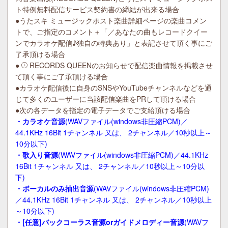
ト特例無料配信サービス契約書の締結が出来る場合
●うたスキ ミュージックポスト楽曲詳細ページの楽曲コメン
トで、ご指定のコメント＋「／あなたの曲もレコードクイー
ンでカラオケ配信♪独自の特典あり」と表記させて頂く事にご
了承頂ける場合
●
RECORDS QUEENのお知らせ
で配信楽曲情報を掲載させ
て頂く事にご了承頂ける場合
●カラオケ配信後に自身のSNSやYouTubeチャンネルなどを通
じて多くのユーザーに当該配信楽曲をPRして頂ける場合
●次の各データを指定の電子データでご支給頂ける場合
・カラオケ音源
(WAVファイル(windows非圧縮PCM)／
44.1KHz 16Bit 1チャンネル 又は、 2チャンネル／10秒以上～
10分以下)
・歌入り音源
(WAVファイル
(windows非圧縮PCM)／
44.1KHz
16Bit 1チャンネル 又は、 2チャンネル／
10秒以上～10分以
下)
・ボーカルのみ抽出音源
(WAVファイル(windows非圧縮PCM)
／44.1KHz 16Bit 1チャンネル 又は、 2チャンネル／10秒以上
～10分以下)
・[任意]バックコーラス音源orガイドメロディー音源
(WAVフ