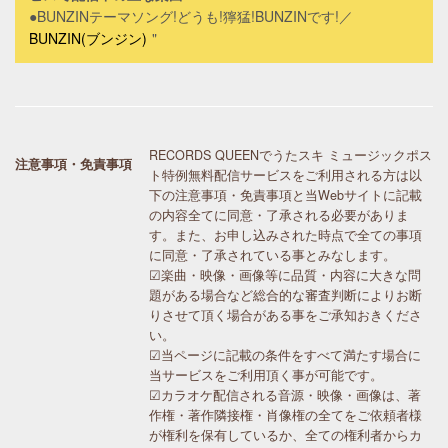
●
BUNZINテーマソング!どうも!獰猛!BUNZINです!
／
BUNZIN(ブンジン)
RECORDS QUEENでうたスキ ミュージックポス
注意事項・免責事項
ト特例無料配信サービスをご利用される方は以
下の注意事項・免責事項と当Webサイトに記載
の内容全てに同意・了承される必要がありま
す。また、お申し込みされた時点で全ての事項
に同意・了承されている事とみなします。
☑楽曲・映像・画像等に品質・内容に大きな問
題がある場合など総合的な審査判断によりお断
りさせて頂く場合がある事をご承知おきくださ
い。
☑当ページに記載の条件をすべて満たす場合に
当サービスをご利用頂く事が可能です。
☑カラオケ配信される音源・映像・画像は、著
作権・著作隣接権・肖像権の全てをご依頼者様
が権利を保有しているか、全ての権利者からカ