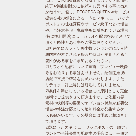
終了や楽曲削除のご依頼をお受けする事は出来
かねます。但し、RECORDS QUEENやサービス
提供会社の都合による「うたスキ ミュージック
ポスト」の仕様変更やサービス終了などの場合
や、当注意事項・免責事項に反されている場合
(特に権利関係)には、カラオケ配信を終了させて
頂く可能性もある事をご承知おきください。
☑将来的にカラオケ再生数ランキングによる特
典内容が変更される場合や特典が廃止される可
能性がある事をご承知おきください。
☑カラオケ配信について事前にプレビュー映像
等をお送りする事はありません。配信開始後に
店舗で直接ご確認をお願いいたします。また、
リテイク・訂正等には対応しておりません。
☑条件を満たしている場合には原則として完全
無料でご提供させて頂きますが、ご依頼内容・
素材の状態等の要因でオプション付加が必要な
場合や特注対応として追加料金が発生するケー
スも御座います。その場合には予めご相談させ
て頂きます。
☑既にうたスキ ミュージックポストの一般アカ
ウントで当該楽曲を配信中の場合には、一般ア