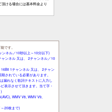
て頂ける場合には基本料金より
可能です。
 2チャンネル／10秒以上～10分以下)
it 1チャンネル 又は、 2チャンネル／
10
 16Bit 1チャンネル 又は、 2チャン
ム同期されている必要があります。
合は漏れなく歌詞テキストに入力し
ルビ表示させて頂きます。当て字・
)
(AVC), WMV V8, WMV V9,
g／～20枚まで)