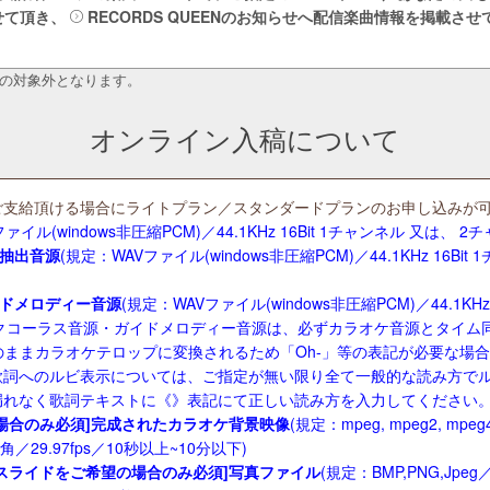
せて頂き、
RECORDS QUEENのお知らせ
へ配信楽曲情報を掲載させ
引の対象外となります。
オンライン入稿について
ご支給頂ける場合にライトプラン／スタンダードプランのお申し込みが
ァイル(windows非圧縮PCM)／44.1KHz 16Bit 1チャンネル 又は、
み抽出音源
(規定：WAVファイル
(windows非圧縮PCM)／
44.1KHz 16B
イドメロディー音源
(規定：WAVファイル(windows非圧縮PCM)／44.1KHz
バックコーラス音源・ガイドメロディー音源は、必ずカラオケ音源とタイ
のままカラオケテロップに変換されるため「Oh-」等の表記が必要な場
歌詞へのルビ表示については、ご指定が無い限り全て一般的な読み方で
漏れなく歌詞テキストに《》表記にて正しい読み方を入力してください。
場合のみ必須]完成されたカラオケ背景映像
(規定：mpeg, mpeg2, mpeg4
16:9画角／29.97fps／10秒以上~10分以下)
スライドをご希望の場合のみ必須]写真ファイル
(規定：BMP,PNG,Jpe