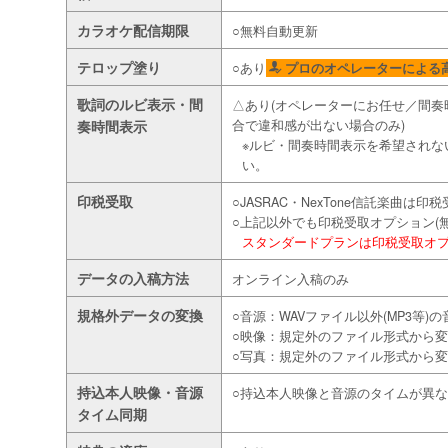
カラオケ配信期限
○無料自動更新
テロップ塗り
○あり
プロのオペレーターによる
歌詞のルビ表示・間
△あり(オペレーターにお任せ／間奏
奏時間表示
合で違和感が出ない場合のみ)
※ルビ・間奏時間表示を希望されな
い。
印税受取
○JASRAC・NexTone信託楽曲は印
○上記以外でも印税受取オプション(
スタンダードプランは印税受取オプシ
データの入稿方法
オンライン入稿のみ
規格外データの変換
○音源：WAVファイル以外(MP3等)
○映像：規定外のファイル形式から
○写真：規定外のファイル形式から
持込本人映像・音源
○持込本人映像と音源のタイムが異
タイム同期