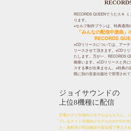
RECOR
RECORDS QUEENでうた
ります。
※セルフ制作プランは、特典適用
「みんなの配信中楽曲」
RECORDS 
※CDリリースについては、アー
リースさせて頂きます。※CDリ
たします。万が一、RECORDS
御座います。※CDリリースと共に
スする事が出来ません。※特典の
既に別の音楽出版社で管理されて
ジョイサウンドの
上位8機種に配信
定番のデイ市場向けモデルはもちろん、
ているナイト市場向けモデルのJOYSOUND X
ル・旅館等の宿泊施設や宴会場で導入さ