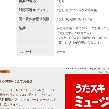
特典の適応
○あり
対応不可オプション
○なし(全オプション対応可能)
同一著作者配信制限
○なし(無制限に配信可能)
納期
入金確認後＋全てのデータが整ってか
予定日は2ヶ月程度目安)
※複数曲ご依頼の場合には、1曲毎
度～の納期が必要になります。
サポート
メール
RECORDS QUEEN(レコードクイーン)は、
オケ配信！
ルパート
ら
RDS QUEENに全てお任せ！
ドクイーン)では、レコードレーベルとしての
組制作技術をフルに活かし、うたスキ
PARTNER(オフィシャルパートナー)として
しております。