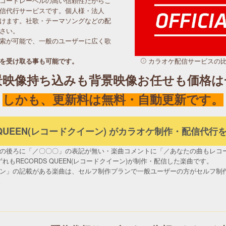
コードレーベルの高い信頼性だからこ
信代行サービスです。個人様・法人
けます。社歌・テーマソングなどの配
さい。
索が可能で、一般のユーザーに広く歌
を受け取る事も可能です。
カラオケ配信サービスの
景映像持ち込みも背景映像お任せも価格は
しかも、更新料は無料・自動更新です。
S QUEEN(レコードクイーン) がカラオケ制作・配信代
トの後ろに「／〇〇〇」の表記が無い・楽曲コメントに「／あなたの曲もレコ
もRECORDS QUEEN(レコードクイーン)が制作・配信した楽曲です。
」の記載がある楽曲は、セルフ制作プランで一般ユーザーの方がセルフ制作し、R
。