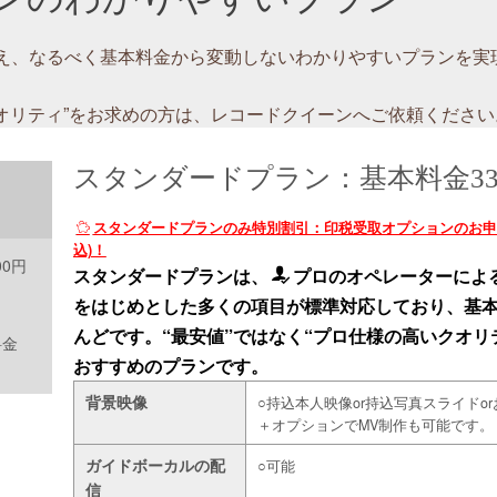
、なるべく基本料金から変動しないわかりやすいプランを実現し
クオリティ”をお求めの方は、レコードクイーンへご依頼ください
スタンダードプラン：基本料金33,8
スタンダードプランのみ特別割引：印税受取オプションのお申込みで6
込)！
00円
スタンダードプランは、
プロのオペレーターによ
をはじめとした多くの項目が標準対応しており、基
んどです。“最安値”ではなく“プロ仕様の高いクオリ
料金
おすすめのプランです。
背景映像
○持込本人映像or持込写真スライドo
＋オプションでMV制作も可能です。
ガイドボーカルの配
○可能
信