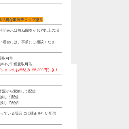
高品質な歌詞テロップ塗り
時間表示は概ね間奏が15秒以上の場
い場合には、事前にご相談くださ
税受取可能
無料)で印税受取可能
ョンのお申込みで6,800円引き！
の音源から変換して配信
変換して配信
変換して配信
なっている場合には補正を行い配信