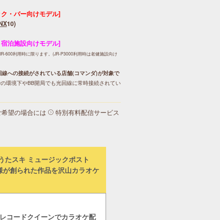
ック・バー向けモデル]
NX
10)
・宿泊施設向けモデル]
R-600利用時に限ります。(JR-P3000利用時は老健施設向け
回線への接続がされている店舗(コマンダ)が対象で
局での環境下やBB開局でも光回線に常時接続されてい
ご希望の場合には
特別有料配信サービス
うたスキ ミュージックポスト
お客様が創られた作品を沢山カラオケ
もレコードクイーンでカラオケ配