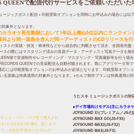
DS QUEENで配信代行サービスをご依頼いただい
スキ ミュージックポスト配信＋印税受取オプションを同時にお申込みの場合には
の対象外となります。
のカラオケ再生数順において1年以上概ね5位以内にランクイン
QUEENより同一楽曲を含んだ同一アーティストのCDリリースを
ティストの実績・状況・将来性などから総合的に判断させて頂き、全国発売盤
リースの際にはマスタリング済みの音源データ・アーティスト写真データを無
 QUEEN側で音源制作やレコーディング・マスタリング・写真撮影等を行う場
RECORDS QUEENでの音楽配信も自動付随されます。既にアグリゲータ
適応には印税受取オプションのお申込みが必須となります。印税受取オプシ
いる楽曲は特典適用の対象外となります。※セルフ制作プランは特典適用の
うたスキ ミュージックポストの対
●デイ市場向けモデル[主にカラオ
JOYSOUND X1(プレミアム／JS-
FX
スナック・バー・パブ等で導入され
JOYSOUND MAX GO(JS-FX5)
JOYSOUND MAX2(JS-FX2)
1やJOYSOUND 響II、更にホテ
JOYSOUND MAX(JS-FX)
れている特定市場向けモデルの