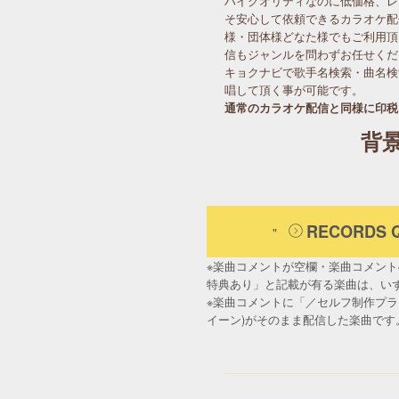
ハイクオリティなのに低価格、レ
そ安心して依頼できるカラオケ配
様・団体様どなた様でもご利用頂
信もジャンルを問わずお任せくだ
キョクナビで歌手名検索・曲名検
唱して頂く事が可能です。
通常のカラオケ配信と同様に印税
背
RECORD
※楽曲コメントが空欄・楽曲コメン
特典あり」と記載が有る楽曲は、いずれ
※楽曲コメントに「／セルフ制作プラン
イーン)がそのまま配信した楽曲です