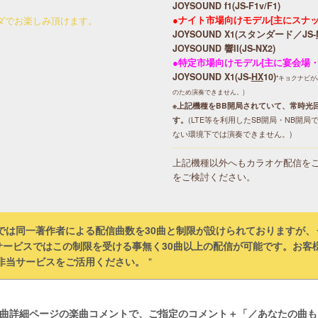
JOYSOUND f1(JS-F1v/F1)
●ナイト市場向けモデル[主にスナ
ンダでお楽しみ頂けます。
JOYSOUND X1(スタンダード／JS-
JOYSOUND 響II(JS-NX2)
●特定市場向けモデル[主に宴会場
JOYSOUND X1(JS-
HX
10)
*キョクナビがJ
のため演奏できません。)
※上記機種をBB開局されていて、常時光
す。
(LTE等を利用したSB開局・NB開
ない環境下では演奏できません。)
上記機種以外へもカラオケ配信を
をご検討ください。
では同一著作者による配信曲数を30曲と制限が設けられておりますが、
である当サービスではこの制限を受ける事無く30曲以上の配信が可能です。
非当サービスをご活用ください。
楽曲詳細ページの楽曲コメントで、ご指定のコメント＋「／あなたの曲