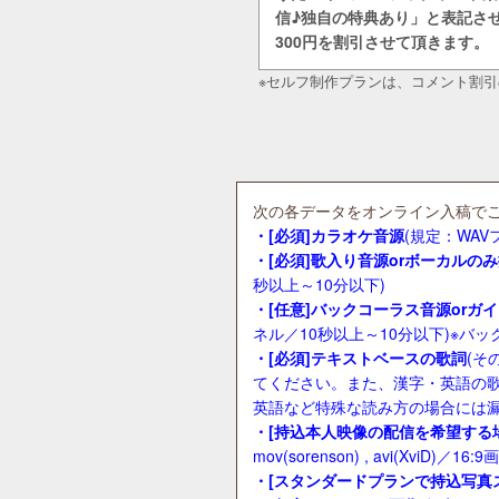
信♪独自の特典あり」と表記さ
300円を割引させて頂きます。
※セルフ制作プランは、コメント割
次の各データをオンライン入稿で
・[必須]カラオケ音源
(規定：WAVフ
・[必須]歌入り音源orボーカルの
秒以上～10分以下)
・[任意]バックコーラス音源orガ
ネル／10秒以上～10分以下)※
・[必須]テキストベースの歌詞
(そ
てください。また、漢字・英語の
英語など特殊な読み方の場合には
・[持込本人映像の配信を希望する
mov(sorenson) , avi(XviD)／
・[スタンダードプランで持込写真